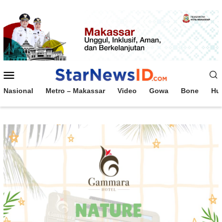
Loncat
ke
konten
Menu
Mobile
Nasional
Metro – Makassar
Video
Gowa
Bone
Hu