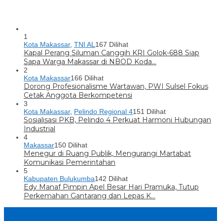
1
Kota Makassar
,
TNI AL
167 Dilihat
Kapal Perang Siluman Canggih KRI Golok-688 Siap
Sapa Warga Makassar di NBOD Koda…
2
Kota Makassar
166 Dilihat
Dorong Profesionalisme Wartawan, PWI Sulsel Fokus
Cetak Anggota Berkompetensi
3
Kota Makassar
,
Pelindo Regional 4
151 Dilihat
Sosialisasi PKB, Pelindo 4 Perkuat Harmoni Hubungan
Industrial
4
Makassar
150 Dilihat
Menegur di Ruang Publik, Mengurangi Martabat
Komunikasi Pemerintahan
5
Kabupaten Bulukumba
142 Dilihat
Edy Manaf Pimpin Apel Besar Hari Pramuka, Tutup
Perkemahan Gantarang dan Lepas K…