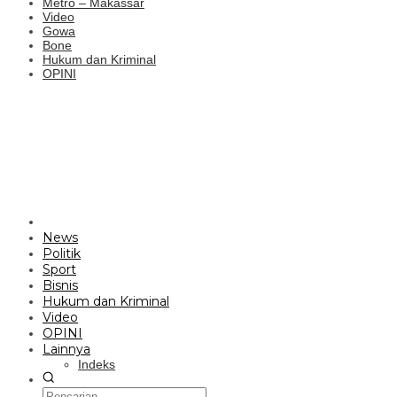
Metro – Makassar
Video
Gowa
Bone
Hukum dan Kriminal
OPINI
News
Politik
Sport
Bisnis
Hukum dan Kriminal
Video
OPINI
Lainnya
Indeks