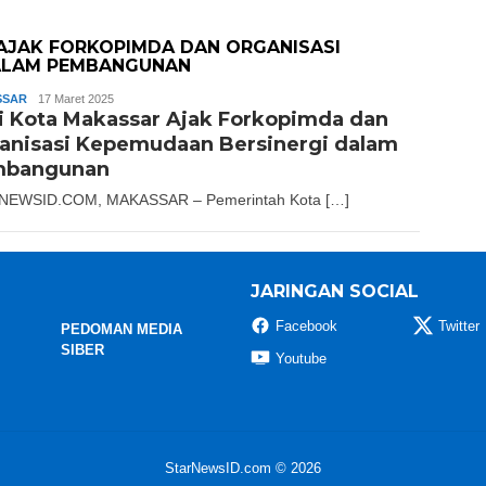
AJAK FORKOPIMDA DAN ORGANISASI
ALAM PEMBANGUNAN
SSAR
Andika
17 Maret 2025
i Kota Makassar Ajak Forkopimda dan
anisasi Kepemudaan Bersinergi dalam
bangunan
NEWSID.COM, MAKASSAR – Pemerintah Kota […]
JARINGAN SOCIAL
Facebook
Twitter
PEDOMAN MEDIA
SIBER
Youtube
StarNewsID.com © 2026