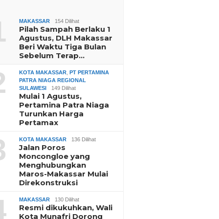
1
MAKASSAR
154 Dilihat
Pilah Sampah Berlaku 1
Agustus, DLH Makassar
Beri Waktu Tiga Bulan
Sebelum Terap…
2
KOTA MAKASSAR
,
PT PERTAMINA
PATRA NIAGA REGIONAL
SULAWESI
149 Dilihat
Mulai 1 Agustus,
Pertamina Patra Niaga
Turunkan Harga
Pertamax
3
KOTA MAKASSAR
136 Dilihat
Jalan Poros
Moncongloe yang
Menghubungkan
Maros-Makassar Mulai
Direkonstruksi
4
MAKASSAR
130 Dilihat
Resmi dikukuhkan, Wali
Kota Munafri Dorong