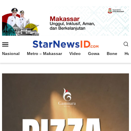
Loncat
ke
konten
Menu
Mobile
Nasional
Metro – Makassar
Video
Gowa
Bone
Hu