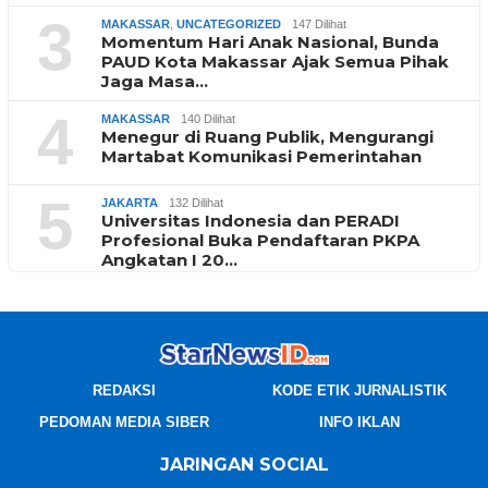
3
MAKASSAR
,
UNCATEGORIZED
147 Dilihat
Momentum Hari Anak Nasional, Bunda
PAUD Kota Makassar Ajak Semua Pihak
Jaga Masa…
4
MAKASSAR
140 Dilihat
Menegur di Ruang Publik, Mengurangi
Martabat Komunikasi Pemerintahan
5
JAKARTA
132 Dilihat
Universitas Indonesia dan PERADI
Profesional Buka Pendaftaran PKPA
Angkatan I 20…
REDAKSI
KODE ETIK JURNALISTIK
PEDOMAN MEDIA SIBER
INFO IKLAN
JARINGAN SOCIAL