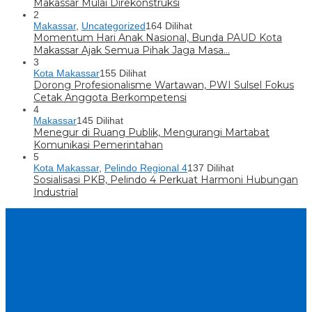
Makassar Mulai Direkonstruksi
2
Makassar
,
Uncategorized
164 Dilihat
Momentum Hari Anak Nasional, Bunda PAUD Kota
Makassar Ajak Semua Pihak Jaga Masa…
3
Kota Makassar
155 Dilihat
Dorong Profesionalisme Wartawan, PWI Sulsel Fokus
Cetak Anggota Berkompetensi
4
Makassar
145 Dilihat
Menegur di Ruang Publik, Mengurangi Martabat
Komunikasi Pemerintahan
5
Kota Makassar
,
Pelindo Regional 4
137 Dilihat
Sosialisasi PKB, Pelindo 4 Perkuat Harmoni Hubungan
Industrial