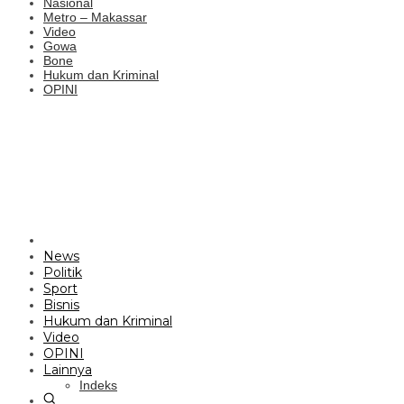
Nasional
Metro – Makassar
Video
Gowa
Bone
Hukum dan Kriminal
OPINI
News
Politik
Sport
Bisnis
Hukum dan Kriminal
Video
OPINI
Lainnya
Indeks