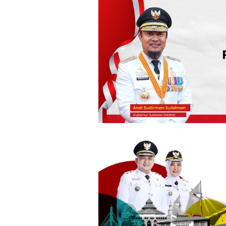
Loncat
ke
konten