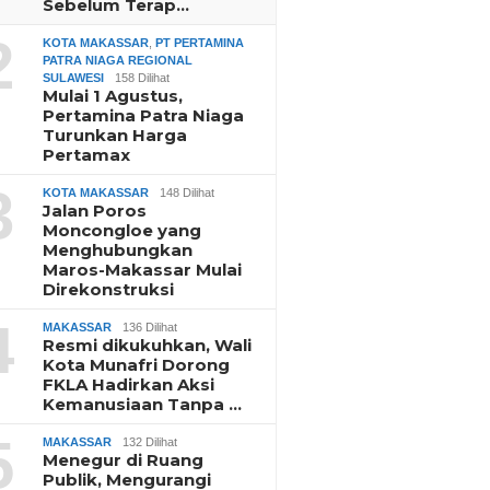
Sebelum Terap…
2
KOTA MAKASSAR
,
PT PERTAMINA
PATRA NIAGA REGIONAL
SULAWESI
158 Dilihat
Mulai 1 Agustus,
Pertamina Patra Niaga
Turunkan Harga
Pertamax
3
KOTA MAKASSAR
148 Dilihat
Jalan Poros
Moncongloe yang
Menghubungkan
Maros-Makassar Mulai
Direkonstruksi
4
MAKASSAR
136 Dilihat
Resmi dikukuhkan, Wali
Kota Munafri Dorong
FKLA Hadirkan Aksi
Kemanusiaan Tanpa …
5
MAKASSAR
132 Dilihat
Menegur di Ruang
Publik, Mengurangi