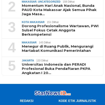
2
MAKASSAR
,
UNCATEGORIZED
158 Dilihat
Momentum Hari Anak Nasional, Bunda
PAUD Kota Makassar Ajak Semua Pihak
Jaga Masa…
3
KOTA MAKASSAR
151 Dilihat
Dorong Profesionalisme Wartawan, PWI
Sulsel Fokus Cetak Anggota
Berkompetensi
4
MAKASSAR
143 Dilihat
Menegur di Ruang Publik, Mengurangi
Martabat Komunikasi Pemerintahan
5
JAKARTA
133 Dilihat
Universitas Indonesia dan PERADI
Profesional Buka Pendaftaran PKPA
Angkatan I 20…
REDAKSI
KODE ETIK JURNALISTIK