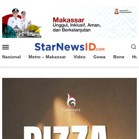
Loncat
ke
konten
Menu
Mobile
Nasional
Metro – Makassar
Video
Gowa
Bone
Hu