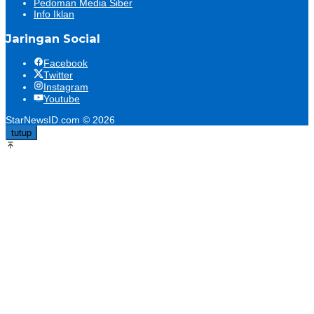
Pedoman Media Siber
Info Iklan
Jaringan Social
Facebook
Twitter
Instagram
Youtube
StarNewsID.com © 2026
tutup