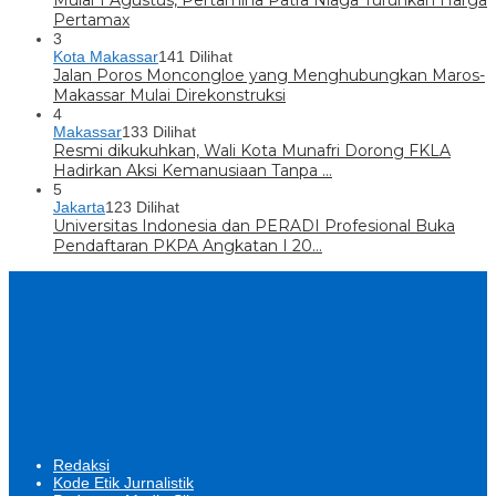
Mulai 1 Agustus, Pertamina Patra Niaga Turunkan Harga
Pertamax
3
Kota Makassar
141 Dilihat
Jalan Poros Moncongloe yang Menghubungkan Maros-
Makassar Mulai Direkonstruksi
4
Makassar
133 Dilihat
Resmi dikukuhkan, Wali Kota Munafri Dorong FKLA
Hadirkan Aksi Kemanusiaan Tanpa …
5
Jakarta
123 Dilihat
Universitas Indonesia dan PERADI Profesional Buka
Pendaftaran PKPA Angkatan I 20…
Redaksi
Kode Etik Jurnalistik