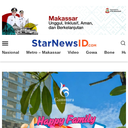
Loncat
ke
konten
Menu
Mobile
Nasional
Metro – Makassar
Video
Gowa
Bone
Hu