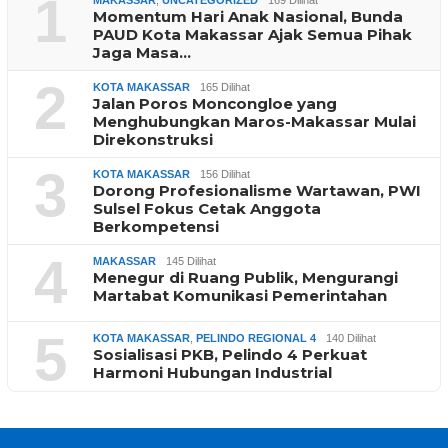
1
MAKASSAR
,
UNCATEGORIZED
169 Dilihat
Momentum Hari Anak Nasional, Bunda
PAUD Kota Makassar Ajak Semua Pihak
Jaga Masa…
2
KOTA MAKASSAR
165 Dilihat
Jalan Poros Moncongloe yang
Menghubungkan Maros-Makassar Mulai
Direkonstruksi
3
KOTA MAKASSAR
156 Dilihat
Dorong Profesionalisme Wartawan, PWI
Sulsel Fokus Cetak Anggota
Berkompetensi
4
MAKASSAR
145 Dilihat
Menegur di Ruang Publik, Mengurangi
Martabat Komunikasi Pemerintahan
5
KOTA MAKASSAR
,
PELINDO REGIONAL 4
140 Dilihat
Sosialisasi PKB, Pelindo 4 Perkuat
Harmoni Hubungan Industrial