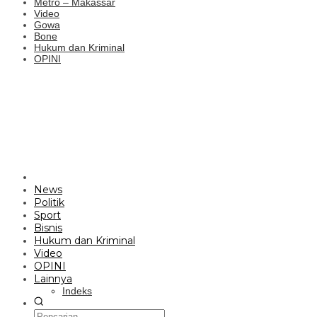
Metro – Makassar
Video
Gowa
Bone
Hukum dan Kriminal
OPINI
News
Politik
Sport
Bisnis
Hukum dan Kriminal
Video
OPINI
Lainnya
Indeks