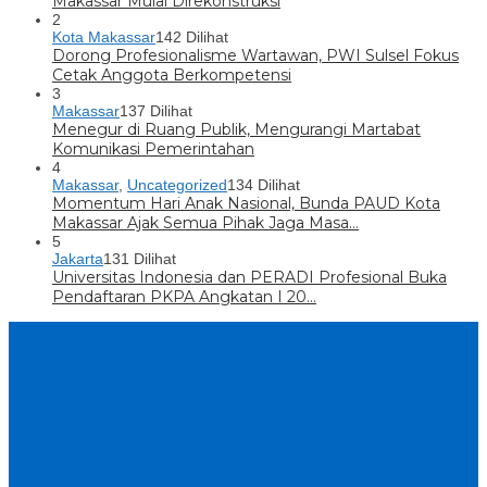
Makassar Mulai Direkonstruksi
2
Kota Makassar
142 Dilihat
Dorong Profesionalisme Wartawan, PWI Sulsel Fokus
Cetak Anggota Berkompetensi
3
Makassar
137 Dilihat
Menegur di Ruang Publik, Mengurangi Martabat
Komunikasi Pemerintahan
4
Makassar
,
Uncategorized
134 Dilihat
Momentum Hari Anak Nasional, Bunda PAUD Kota
Makassar Ajak Semua Pihak Jaga Masa…
5
Jakarta
131 Dilihat
Universitas Indonesia dan PERADI Profesional Buka
Pendaftaran PKPA Angkatan I 20…