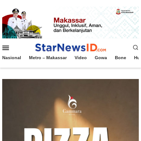
Loncat
ke
konten
Menu
Mobile
Nasional
Metro – Makassar
Video
Gowa
Bone
Hu