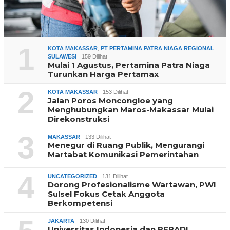
1
KOTA MAKASSAR
,
PT PERTAMINA PATRA NIAGA REGIONAL
SULAWESI
159 Dilihat
Mulai 1 Agustus, Pertamina Patra Niaga
Turunkan Harga Pertamax
2
KOTA MAKASSAR
153 Dilihat
Jalan Poros Moncongloe yang
Menghubungkan Maros-Makassar Mulai
Direkonstruksi
3
MAKASSAR
133 Dilihat
Menegur di Ruang Publik, Mengurangi
Martabat Komunikasi Pemerintahan
4
UNCATEGORIZED
131 Dilihat
Dorong Profesionalisme Wartawan, PWI
Sulsel Fokus Cetak Anggota
Berkompetensi
JAKARTA
130 Dilihat
Universitas Indonesia dan PERADI