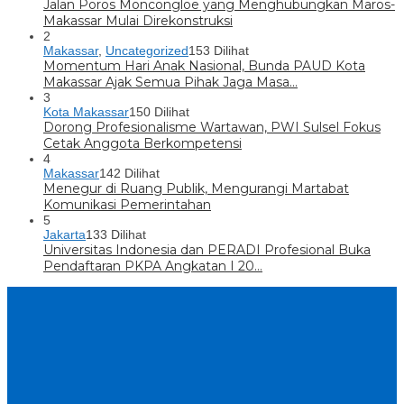
Jalan Poros Moncongloe yang Menghubungkan Maros-
Makassar Mulai Direkonstruksi
2
Makassar
,
Uncategorized
153 Dilihat
Momentum Hari Anak Nasional, Bunda PAUD Kota
Makassar Ajak Semua Pihak Jaga Masa…
3
Kota Makassar
150 Dilihat
Dorong Profesionalisme Wartawan, PWI Sulsel Fokus
Cetak Anggota Berkompetensi
4
Makassar
142 Dilihat
Menegur di Ruang Publik, Mengurangi Martabat
Komunikasi Pemerintahan
5
Jakarta
133 Dilihat
Universitas Indonesia dan PERADI Profesional Buka
Pendaftaran PKPA Angkatan I 20…