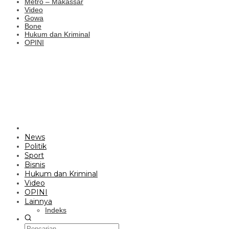
Metro – Makassar
Video
Gowa
Bone
Hukum dan Kriminal
OPINI
News
Politik
Sport
Bisnis
Hukum dan Kriminal
Video
OPINI
Lainnya
Indeks