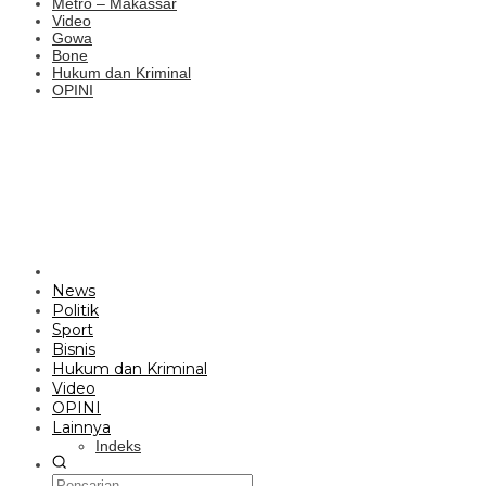
Metro – Makassar
Video
Gowa
Bone
Hukum dan Kriminal
OPINI
News
Politik
Sport
Bisnis
Hukum dan Kriminal
Video
OPINI
Lainnya
Indeks