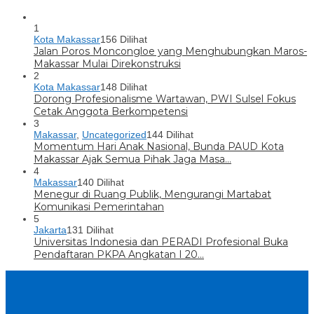
1
Kota Makassar
156 Dilihat
Jalan Poros Moncongloe yang Menghubungkan Maros-
Makassar Mulai Direkonstruksi
2
Kota Makassar
148 Dilihat
Dorong Profesionalisme Wartawan, PWI Sulsel Fokus
Cetak Anggota Berkompetensi
3
Makassar
,
Uncategorized
144 Dilihat
Momentum Hari Anak Nasional, Bunda PAUD Kota
Makassar Ajak Semua Pihak Jaga Masa…
4
Makassar
140 Dilihat
Menegur di Ruang Publik, Mengurangi Martabat
Komunikasi Pemerintahan
5
Jakarta
131 Dilihat
Universitas Indonesia dan PERADI Profesional Buka
Pendaftaran PKPA Angkatan I 20…