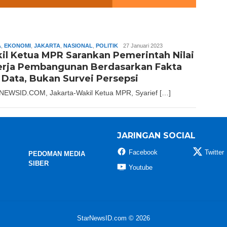
A
,
EKONOMI
,
JAKARTA
,
NASIONAL
,
POLITIK
Burhanudin
27 Januari 2023
il Ketua MPR Sarankan Pemerintah Nilai
Marbas
erja Pembangunan Berdasarkan Fakta
 Data, Bukan Survei Persepsi
EWSID.COM, Jakarta-Wakil Ketua MPR, Syarief […]
JARINGAN SOCIAL
Facebook
Twitter
PEDOMAN MEDIA
SIBER
Youtube
StarNewsID.com © 2026