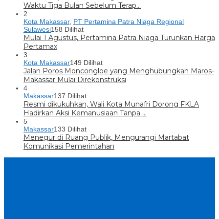
Waktu Tiga Bulan Sebelum Terap…
2
Kota Makassar
,
PT Pertamina Patra Niaga Regional
Sulawesi
158 Dilihat
Mulai 1 Agustus, Pertamina Patra Niaga Turunkan Harga
Pertamax
3
Kota Makassar
149 Dilihat
Jalan Poros Moncongloe yang Menghubungkan Maros-
Makassar Mulai Direkonstruksi
4
Makassar
137 Dilihat
Resmi dikukuhkan, Wali Kota Munafri Dorong FKLA
Hadirkan Aksi Kemanusiaan Tanpa …
5
Makassar
133 Dilihat
Menegur di Ruang Publik, Mengurangi Martabat
Komunikasi Pemerintahan