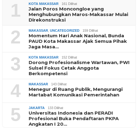
1
KOTA MAKASSAR
161 Dilihat
Jalan Poros Moncongloe yang
Menghubungkan Maros-Makassar Mulai
Direkonstruksi
2
MAKASSAR
,
UNCATEGORIZED
159 Dilihat
Momentum Hari Anak Nasional, Bunda
PAUD Kota Makassar Ajak Semua Pihak
Jaga Masa…
3
KOTA MAKASSAR
152 Dilihat
Dorong Profesionalisme Wartawan, PWI
Sulsel Fokus Cetak Anggota
Berkompetensi
4
MAKASSAR
143 Dilihat
Menegur di Ruang Publik, Mengurangi
Martabat Komunikasi Pemerintahan
5
JAKARTA
133 Dilihat
Universitas Indonesia dan PERADI
Profesional Buka Pendaftaran PKPA
Angkatan I 20…