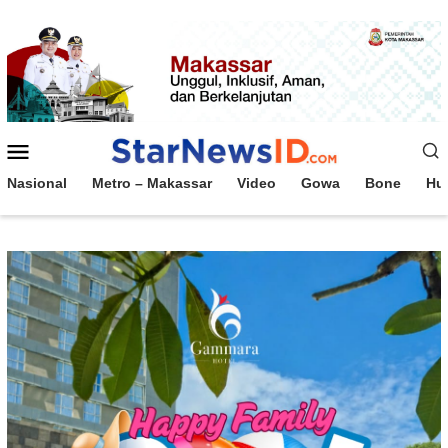
Loncat
ke
konten
Menu
Mobile
Nasional
Metro – Makassar
Video
Gowa
Bone
Hu