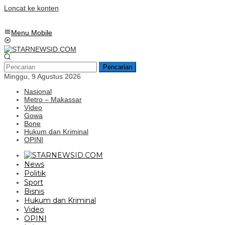
Loncat ke konten
Menu Mobile
Pencarian
Minggu, 9 Agustus 2026
Nasional
Metro – Makassar
Video
Gowa
Bone
Hukum dan Kriminal
OPINI
News
Politik
Sport
Bisnis
Hukum dan Kriminal
Video
OPINI