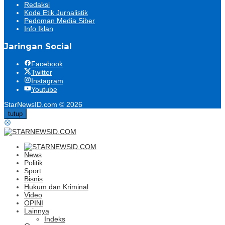
Redaksi
Kode Etik Jurnalistik
Pedoman Media Siber
Info Iklan
Jaringan Social
Facebook
Twitter
Instagram
Youtube
StarNewsID.com © 2026
tutup
News
Politik
Sport
Bisnis
Hukum dan Kriminal
Video
OPINI
Lainnya
Indeks