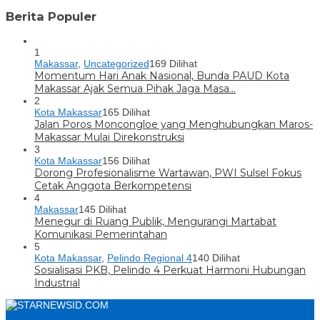
Berita Populer
1
Makassar
,
Uncategorized
169 Dilihat
Momentum Hari Anak Nasional, Bunda PAUD Kota
Makassar Ajak Semua Pihak Jaga Masa…
2
Kota Makassar
165 Dilihat
Jalan Poros Moncongloe yang Menghubungkan Maros-
Makassar Mulai Direkonstruksi
3
Kota Makassar
156 Dilihat
Dorong Profesionalisme Wartawan, PWI Sulsel Fokus
Cetak Anggota Berkompetensi
4
Makassar
145 Dilihat
Menegur di Ruang Publik, Mengurangi Martabat
Komunikasi Pemerintahan
5
Kota Makassar
,
Pelindo Regional 4
140 Dilihat
Sosialisasi PKB, Pelindo 4 Perkuat Harmoni Hubungan
Industrial