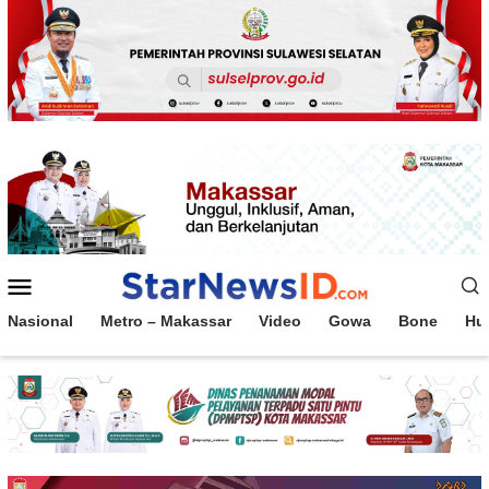
Loncat
ke
konten
Menu
Mobile
Nasional
Metro – Makassar
Video
Gowa
Bone
Hu