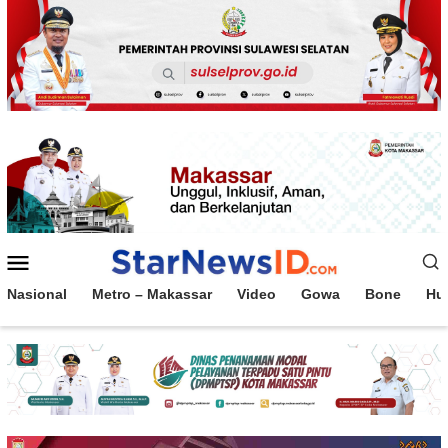
Loncat
ke
konten
Menu
Mobile
Nasional
Metro – Makassar
Video
Gowa
Bone
Hu