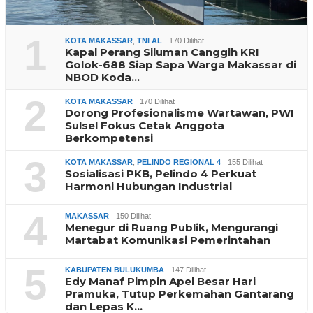
1
KOTA MAKASSAR
,
TNI AL
170 Dilihat
Kapal Perang Siluman Canggih KRI
Golok-688 Siap Sapa Warga Makassar di
NBOD Koda…
2
KOTA MAKASSAR
170 Dilihat
Dorong Profesionalisme Wartawan, PWI
Sulsel Fokus Cetak Anggota
Berkompetensi
3
KOTA MAKASSAR
,
PELINDO REGIONAL 4
155 Dilihat
Sosialisasi PKB, Pelindo 4 Perkuat
Harmoni Hubungan Industrial
4
MAKASSAR
150 Dilihat
Menegur di Ruang Publik, Mengurangi
Martabat Komunikasi Pemerintahan
5
KABUPATEN BULUKUMBA
147 Dilihat
Edy Manaf Pimpin Apel Besar Hari
Pramuka, Tutup Perkemahan Gantarang
dan Lepas K…