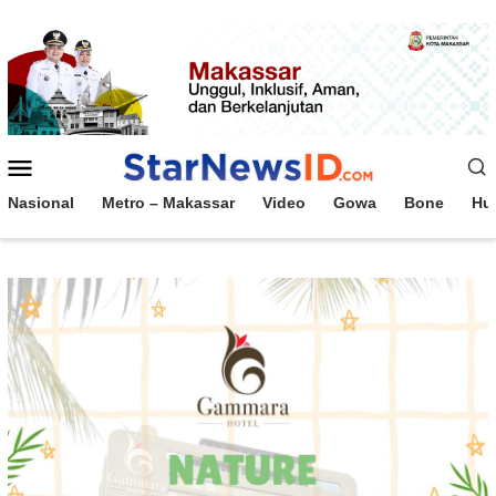
Loncat
ke
konten
Menu
Mobile
Nasional
Metro – Makassar
Video
Gowa
Bone
Hu