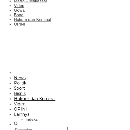
Metro – Makassar
Video
Gowa
Bone
Hukum dan Kriminal
OPINI
News
Politik
Sport
Bisnis
Hukum dan Kriminal
Video
OPINI
Lainnya
Indeks