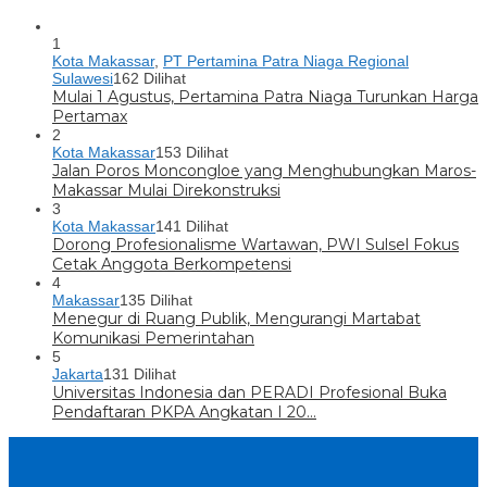
1
Kota Makassar
,
PT Pertamina Patra Niaga Regional
Sulawesi
162 Dilihat
Mulai 1 Agustus, Pertamina Patra Niaga Turunkan Harga
Pertamax
2
Kota Makassar
153 Dilihat
Jalan Poros Moncongloe yang Menghubungkan Maros-
Makassar Mulai Direkonstruksi
3
Kota Makassar
141 Dilihat
Dorong Profesionalisme Wartawan, PWI Sulsel Fokus
Cetak Anggota Berkompetensi
4
Makassar
135 Dilihat
Menegur di Ruang Publik, Mengurangi Martabat
Komunikasi Pemerintahan
5
Jakarta
131 Dilihat
Universitas Indonesia dan PERADI Profesional Buka
Pendaftaran PKPA Angkatan I 20…