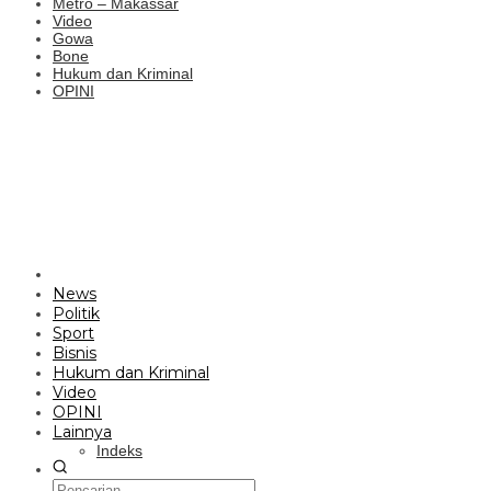
Metro – Makassar
Video
Gowa
Bone
Hukum dan Kriminal
OPINI
News
Politik
Sport
Bisnis
Hukum dan Kriminal
Video
OPINI
Lainnya
Indeks