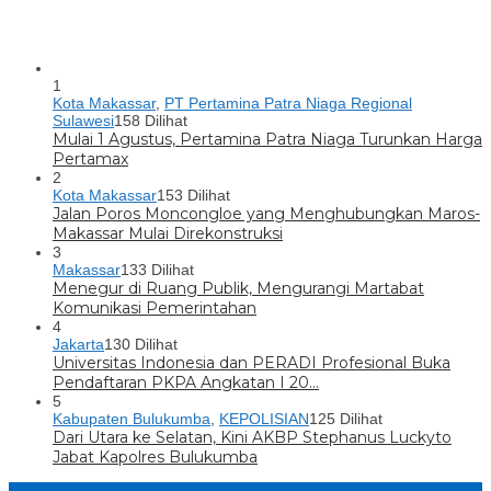
1
Kota Makassar
,
PT Pertamina Patra Niaga Regional
Sulawesi
158 Dilihat
Mulai 1 Agustus, Pertamina Patra Niaga Turunkan Harga
Pertamax
2
Kota Makassar
153 Dilihat
Jalan Poros Moncongloe yang Menghubungkan Maros-
Makassar Mulai Direkonstruksi
3
Makassar
133 Dilihat
Menegur di Ruang Publik, Mengurangi Martabat
Komunikasi Pemerintahan
4
Jakarta
130 Dilihat
Universitas Indonesia dan PERADI Profesional Buka
Pendaftaran PKPA Angkatan I 20…
5
Kabupaten Bulukumba
,
KEPOLISIAN
125 Dilihat
Dari Utara ke Selatan, Kini AKBP Stephanus Luckyto
Jabat Kapolres Bulukumba