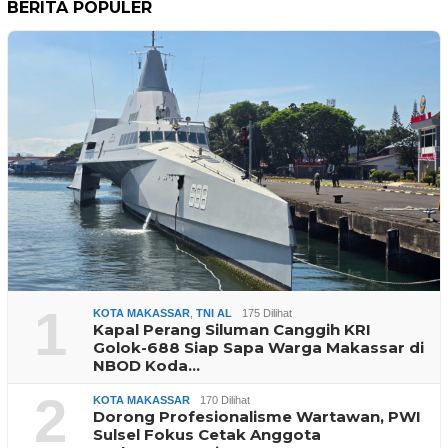
BERITA POPULER
1
KOTA MAKASSAR
,
TNI AL
175 Dilihat
Kapal Perang Siluman Canggih KRI
Golok-688 Siap Sapa Warga Makassar di
NBOD Koda…
2
KOTA MAKASSAR
170 Dilihat
Dorong Profesionalisme Wartawan, PWI
Sulsel Fokus Cetak Anggota