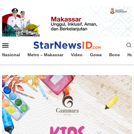
Loncat
ke
konten
Menu
Mobile
Nasional
Metro – Makassar
Video
Gowa
Bone
Hu