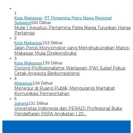
1
Kota Makassar
,
PT Pertamina Patra Niaga Regional
Sulawesi
160 Dilihat
Mulai 1 Agustus, Pertamina Patra Niaga Turunkan Harga
Pertamax
2
Kota Makassar
153 Dilihat
Jalan Poros Moncongloe yang Menghubungkan Maros-
Makassar Mulai Direkonstruksi
3
Kota Makassar
139 Dilihat
Dorong Profesionalisme Wartawan, PWI Sulsel Fokus
Cetak Anggota Berkompetensi
4
Makassar
134 Dilihat
Menegur di Ruang Publik, Mengurangi Martabat
Komunikasi Pemerintahan
5
Jakarta
131 Dilihat
Universitas Indonesia dan PERADI Profesional Buka
Pendaftaran PKPA Angkatan I 20…