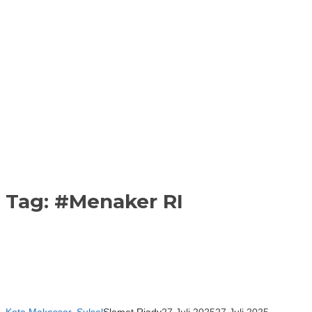
Tag:
#Menaker RI
Kota Makassar
,
Sulsel
Slamet Riady
27 Juli 2025
27 Juli 2025