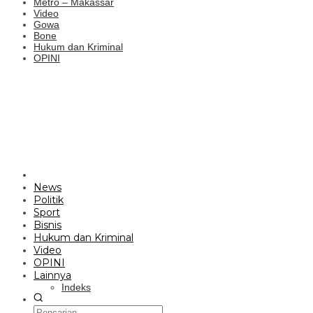
Metro – Makassar
Video
Gowa
Bone
Hukum dan Kriminal
OPINI
News
Politik
Sport
Bisnis
Hukum dan Kriminal
Video
OPINI
Lainnya
Indeks