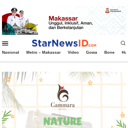
Loncat
ke
konten
Menu
Mobile
Nasional
Metro – Makassar
Video
Gowa
Bone
Hu