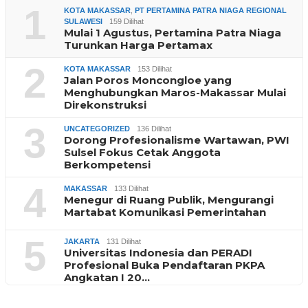
1
KOTA MAKASSAR
,
PT PERTAMINA PATRA NIAGA REGIONAL
SULAWESI
159 Dilihat
Mulai 1 Agustus, Pertamina Patra Niaga
Turunkan Harga Pertamax
2
KOTA MAKASSAR
153 Dilihat
Jalan Poros Moncongloe yang
Menghubungkan Maros-Makassar Mulai
Direkonstruksi
3
UNCATEGORIZED
136 Dilihat
Dorong Profesionalisme Wartawan, PWI
Sulsel Fokus Cetak Anggota
Berkompetensi
4
MAKASSAR
133 Dilihat
Menegur di Ruang Publik, Mengurangi
Martabat Komunikasi Pemerintahan
5
JAKARTA
131 Dilihat
Universitas Indonesia dan PERADI
Profesional Buka Pendaftaran PKPA
Angkatan I 20…