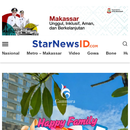
Loncat
ke
konten
Menu
Mobile
Nasional
Metro – Makassar
Video
Gowa
Bone
Hu