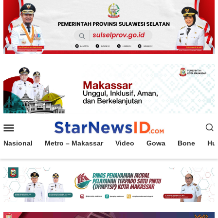
Loncat
ke
konten
Menu
Mobile
Nasional
Metro – Makassar
Video
Gowa
Bone
Hu