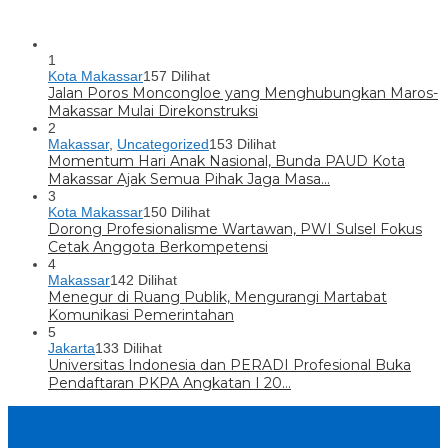
1
Kota Makassar
157 Dilihat
Jalan Poros Moncongloe yang Menghubungkan Maros-
Makassar Mulai Direkonstruksi
2
Makassar
,
Uncategorized
153 Dilihat
Momentum Hari Anak Nasional, Bunda PAUD Kota
Makassar Ajak Semua Pihak Jaga Masa…
3
Kota Makassar
150 Dilihat
Dorong Profesionalisme Wartawan, PWI Sulsel Fokus
Cetak Anggota Berkompetensi
4
Makassar
142 Dilihat
Menegur di Ruang Publik, Mengurangi Martabat
Komunikasi Pemerintahan
5
Jakarta
133 Dilihat
Universitas Indonesia dan PERADI Profesional Buka
Pendaftaran PKPA Angkatan I 20…