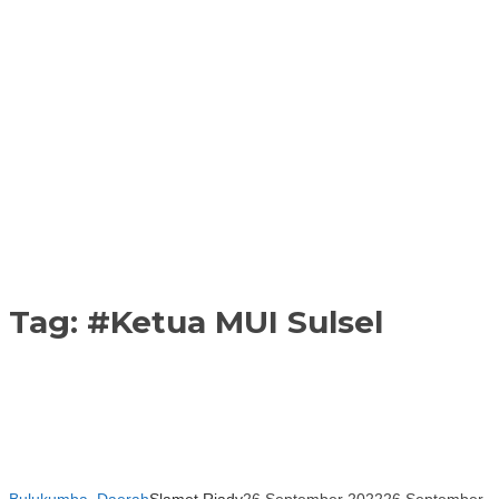
Tag:
#Ketua MUI Sulsel
Bulukumba
,
Daerah
Slamet Riady
26 September 2022
26 September