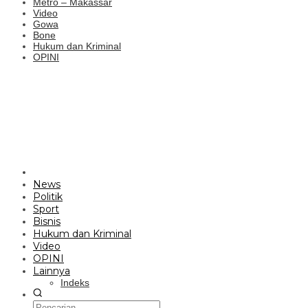
Metro – Makassar
Video
Gowa
Bone
Hukum dan Kriminal
OPINI
News
Politik
Sport
Bisnis
Hukum dan Kriminal
Video
OPINI
Lainnya
Indeks