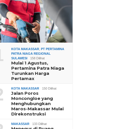
1
KOTA MAKASSAR
,
PT PERTAMINA
PATRA NIAGA REGIONAL
SULAWESI
158 Dilihat
Mulai 1 Agustus,
Pertamina Patra Niaga
Turunkan Harga
Pertamax
2
KOTA MAKASSAR
150 Dilihat
Jalan Poros
Moncongloe yang
Menghubungkan
Maros-Makassar Mulai
Direkonstruksi
MAKASSAR
133 Dilihat
Menegur di Ruang