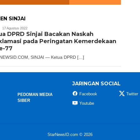
N SINJAI
Slamet
17 Agustus 2022
ua DPRD Sinjai Bacakan Naskah
Riady
klamasi pada Peringatan Kemerdekaan
ke-77
NEWSID.COM, SINJAI — Ketua DPRD […]
JARINGAN SOCIAL
Facebook
Twitter
PEDOMAN MEDIA
SIBER
Youtube
StarNewsID.com © 2026