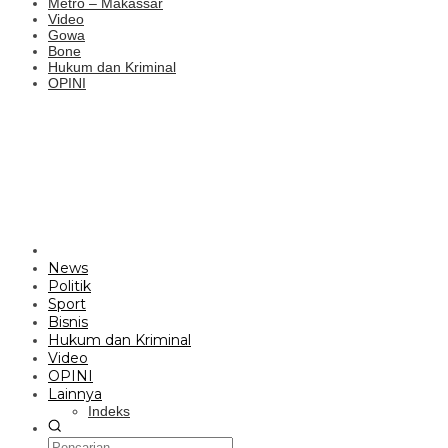
Metro – Makassar
Video
Gowa
Bone
Hukum dan Kriminal
OPINI
News
Politik
Sport
Bisnis
Hukum dan Kriminal
Video
OPINI
Lainnya
Indeks