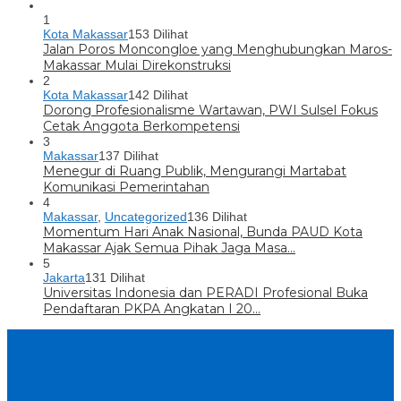
1
Kota Makassar
153 Dilihat
Jalan Poros Moncongloe yang Menghubungkan Maros-
Makassar Mulai Direkonstruksi
2
Kota Makassar
142 Dilihat
Dorong Profesionalisme Wartawan, PWI Sulsel Fokus
Cetak Anggota Berkompetensi
3
Makassar
137 Dilihat
Menegur di Ruang Publik, Mengurangi Martabat
Komunikasi Pemerintahan
4
Makassar
,
Uncategorized
136 Dilihat
Momentum Hari Anak Nasional, Bunda PAUD Kota
Makassar Ajak Semua Pihak Jaga Masa…
5
Jakarta
131 Dilihat
Universitas Indonesia dan PERADI Profesional Buka
Pendaftaran PKPA Angkatan I 20…