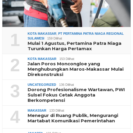
1
KOTA MAKASSAR
,
PT PERTAMINA PATRA NIAGA REGIONAL
SULAWESI
159 Dilihat
Mulai 1 Agustus, Pertamina Patra Niaga
Turunkan Harga Pertamax
2
KOTA MAKASSAR
153 Dilihat
Jalan Poros Moncongloe yang
Menghubungkan Maros-Makassar Mulai
Direkonstruksi
3
UNCATEGORIZED
136 Dilihat
Dorong Profesionalisme Wartawan, PWI
Sulsel Fokus Cetak Anggota
Berkompetensi
4
MAKASSAR
133 Dilihat
Menegur di Ruang Publik, Mengurangi
Martabat Komunikasi Pemerintahan