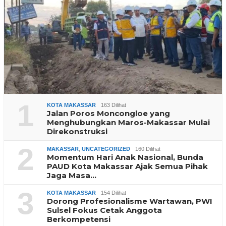
1
KOTA MAKASSAR
163 Dilihat
Jalan Poros Moncongloe yang
Menghubungkan Maros-Makassar Mulai
Direkonstruksi
2
MAKASSAR
,
UNCATEGORIZED
160 Dilihat
Momentum Hari Anak Nasional, Bunda
PAUD Kota Makassar Ajak Semua Pihak
Jaga Masa…
3
KOTA MAKASSAR
154 Dilihat
Dorong Profesionalisme Wartawan, PWI
Sulsel Fokus Cetak Anggota
Berkompetensi