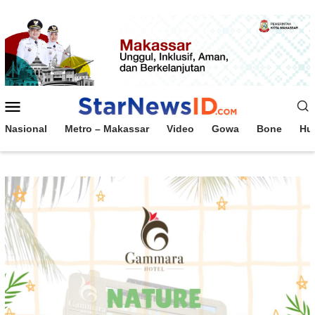
Loncat
ke
konten
Menu
Mobile
Nasional
Metro – Makassar
Video
Gowa
Bone
Hu