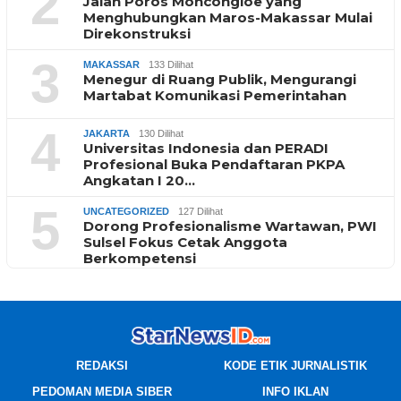
2
Jalan Poros Moncongloe yang
Menghubungkan Maros-Makassar Mulai
Direkonstruksi
3
MAKASSAR
133 Dilihat
Menegur di Ruang Publik, Mengurangi
Martabat Komunikasi Pemerintahan
4
JAKARTA
130 Dilihat
Universitas Indonesia dan PERADI
Profesional Buka Pendaftaran PKPA
Angkatan I 20…
5
UNCATEGORIZED
127 Dilihat
Dorong Profesionalisme Wartawan, PWI
Sulsel Fokus Cetak Anggota
Berkompetensi
REDAKSI
KODE ETIK JURNALISTIK
PEDOMAN MEDIA SIBER
INFO IKLAN