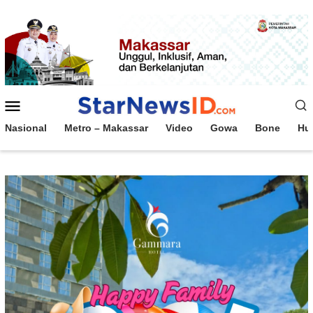
Loncat
ke
konten
Menu
Mobile
Nasional
Metro – Makassar
Video
Gowa
Bone
Hu