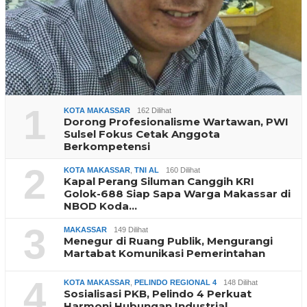
1
KOTA MAKASSAR
162 Dilihat
Dorong Profesionalisme Wartawan, PWI
Sulsel Fokus Cetak Anggota
Berkompetensi
2
KOTA MAKASSAR
,
TNI AL
160 Dilihat
Kapal Perang Siluman Canggih KRI
Golok-688 Siap Sapa Warga Makassar di
NBOD Koda…
3
MAKASSAR
149 Dilihat
Menegur di Ruang Publik, Mengurangi
Martabat Komunikasi Pemerintahan
4
KOTA MAKASSAR
,
PELINDO REGIONAL 4
148 Dilihat
Sosialisasi PKB, Pelindo 4 Perkuat
Harmoni Hubungan Industrial