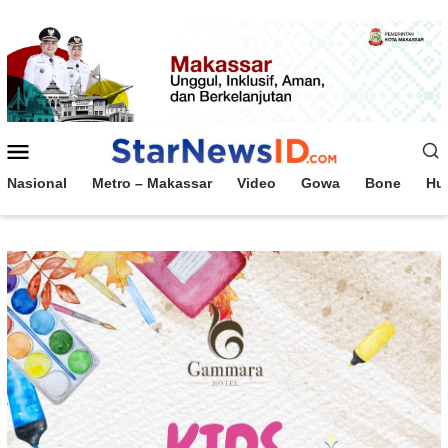
Loncat
ke
konten
Menu
Mobile
Nasional
Metro – Makassar
Video
Gowa
Bone
Hu