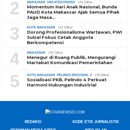
2
MAKASSAR
,
UNCATEGORIZED
165 Dilihat
Momentum Hari Anak Nasional, Bunda
PAUD Kota Makassar Ajak Semua Pihak
Jaga Masa…
3
KOTA MAKASSAR
155 Dilihat
Dorong Profesionalisme Wartawan, PWI
Sulsel Fokus Cetak Anggota
Berkompetensi
4
MAKASSAR
145 Dilihat
Menegur di Ruang Publik, Mengurangi
Martabat Komunikasi Pemerintahan
5
KOTA MAKASSAR
,
PELINDO REGIONAL 4
138 Dilihat
Sosialisasi PKB, Pelindo 4 Perkuat
Harmoni Hubungan Industrial
REDAKSI
KODE ETIK JURNALISTIK