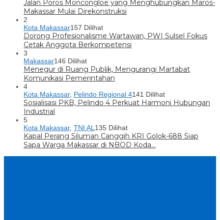
Jalan Poros Moncongloe yang Menghubungkan Maros-
Makassar Mulai Direkonstruksi
2
Kota Makassar
157 Dilihat
Dorong Profesionalisme Wartawan, PWI Sulsel Fokus
Cetak Anggota Berkompetensi
3
Makassar
146 Dilihat
Menegur di Ruang Publik, Mengurangi Martabat
Komunikasi Pemerintahan
4
Kota Makassar
,
Pelindo Regional 4
141 Dilihat
Sosialisasi PKB, Pelindo 4 Perkuat Harmoni Hubungan
Industrial
5
Kota Makassar
,
TNI AL
135 Dilihat
Kapal Perang Siluman Canggih KRI Golok-688 Siap
Sapa Warga Makassar di NBOD Koda…