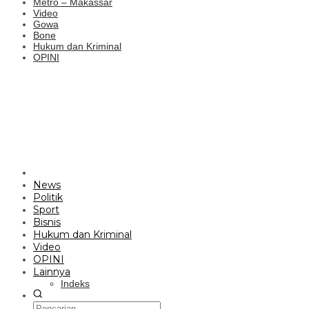
Metro – Makassar
Video
Gowa
Bone
Hukum dan Kriminal
OPINI
News
Politik
Sport
Bisnis
Hukum dan Kriminal
Video
OPINI
Lainnya
Indeks