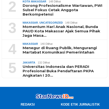
2
KOTA MAKASSAR
148 Dilihat
Dorong Profesionalisme Wartawan, PWI
Sulsel Fokus Cetak Anggota
Berkompetensi
3
MAKASSAR
,
UNCATEGORIZED
148 Dilihat
Momentum Hari Anak Nasional, Bunda
PAUD Kota Makassar Ajak Semua Pihak
Jaga Masa…
4
MAKASSAR
140 Dilihat
Menegur di Ruang Publik, Mengurangi
Martabat Komunikasi Pemerintahan
5
JAKARTA
132 Dilihat
Universitas Indonesia dan PERADI
Profesional Buka Pendaftaran PKPA
Angkatan I 20…
REDAKSI
KODE ETIK JURNALISTIK