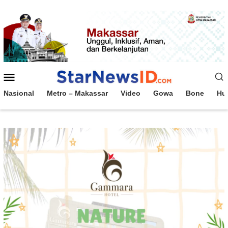
Loncat
ke
konten
Menu
Mobile
Nasional
Metro – Makassar
Video
Gowa
Bone
Hu