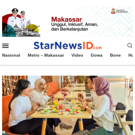
Loncat
ke
konten
Menu
Mobile
Nasional
Metro – Makassar
Video
Gowa
Bone
Hu