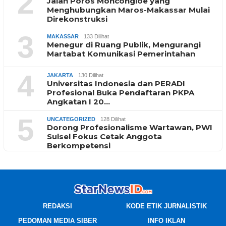
2
Jalan Poros Moncongloe yang
Menghubungkan Maros-Makassar Mulai
Direkonstruksi
3
MAKASSAR
133 Dilihat
Menegur di Ruang Publik, Mengurangi
Martabat Komunikasi Pemerintahan
4
JAKARTA
130 Dilihat
Universitas Indonesia dan PERADI
Profesional Buka Pendaftaran PKPA
Angkatan I 20…
5
UNCATEGORIZED
128 Dilihat
Dorong Profesionalisme Wartawan, PWI
Sulsel Fokus Cetak Anggota
Berkompetensi
REDAKSI
KODE ETIK JURNALISTIK
PEDOMAN MEDIA SIBER
INFO IKLAN