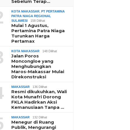
Sebelum Terap…
2
KOTA MAKASSAR
,
PT PERTAMINA
PATRA NIAGA REGIONAL
SULAWESI
158 Dilihat
Mulai 1 Agustus,
Pertamina Patra Niaga
Turunkan Harga
Pertamax
3
KOTA MAKASSAR
148 Dilihat
Jalan Poros
Moncongloe yang
Menghubungkan
Maros-Makassar Mulai
Direkonstruksi
4
MAKASSAR
136 Dilihat
Resmi dikukuhkan, Wali
Kota Munafri Dorong
FKLA Hadirkan Aksi
Kemanusiaan Tanpa …
5
MAKASSAR
132 Dilihat
Menegur di Ruang
Publik, Mengurangi