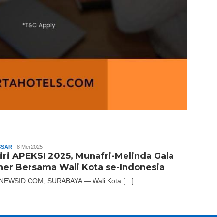
SSAR
Andika
8 Mei 2025
iri APEKSI 2025, Munafri-Melinda Gala
ner Bersama Wali Kota se-Indonesia
NEWSID.COM, SURABAYA — Wali Kota […]