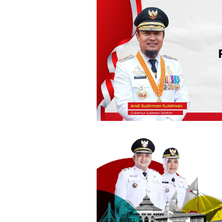
Loncat
ke
konten