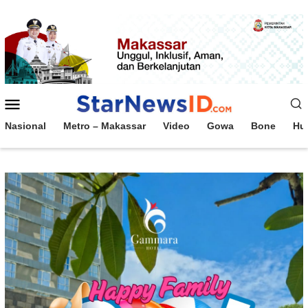
Loncat
ke
konten
Menu
Mobile
Nasional
Metro – Makassar
Video
Gowa
Bone
Hu