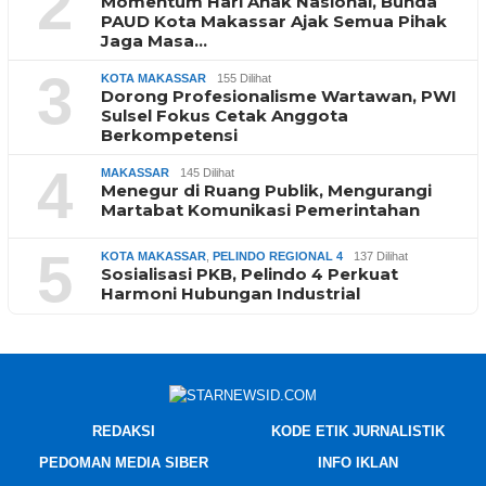
2
Momentum Hari Anak Nasional, Bunda
PAUD Kota Makassar Ajak Semua Pihak
Jaga Masa…
3
KOTA MAKASSAR
155 Dilihat
Dorong Profesionalisme Wartawan, PWI
Sulsel Fokus Cetak Anggota
Berkompetensi
4
MAKASSAR
145 Dilihat
Menegur di Ruang Publik, Mengurangi
Martabat Komunikasi Pemerintahan
5
KOTA MAKASSAR
,
PELINDO REGIONAL 4
137 Dilihat
Sosialisasi PKB, Pelindo 4 Perkuat
Harmoni Hubungan Industrial
REDAKSI
KODE ETIK JURNALISTIK
PEDOMAN MEDIA SIBER
INFO IKLAN