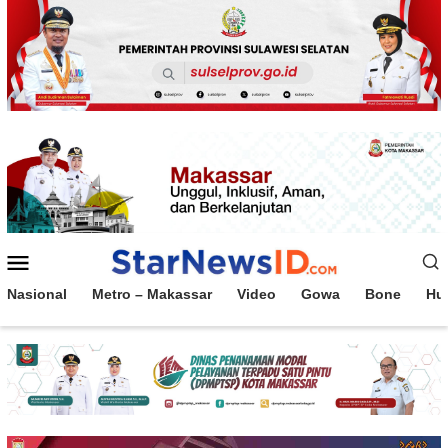
Loncat
ke
konten
Menu
Mobile
Nasional
Metro – Makassar
Video
Gowa
Bone
Hu