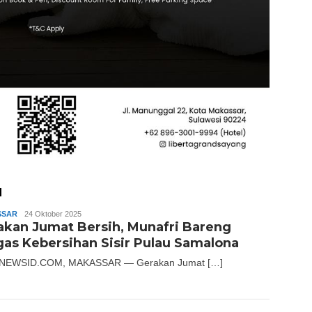
H
SSAR
Andika
24 Oktober 2025
akan Jumat Bersih, Munafri Bareng
gas Kebersihan Sisir Pulau Samalona
NEWSID.COM, MAKASSAR — Gerakan Jumat […]