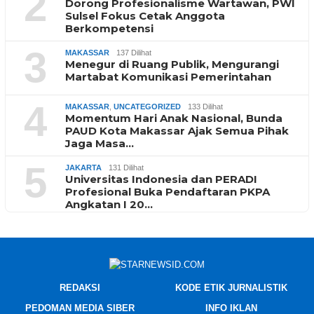
2
Dorong Profesionalisme Wartawan, PWI
Sulsel Fokus Cetak Anggota
Berkompetensi
3
MAKASSAR
137 Dilihat
Menegur di Ruang Publik, Mengurangi
Martabat Komunikasi Pemerintahan
4
MAKASSAR
,
UNCATEGORIZED
133 Dilihat
Momentum Hari Anak Nasional, Bunda
PAUD Kota Makassar Ajak Semua Pihak
Jaga Masa…
5
JAKARTA
131 Dilihat
Universitas Indonesia dan PERADI
Profesional Buka Pendaftaran PKPA
Angkatan I 20…
REDAKSI
KODE ETIK JURNALISTIK
PEDOMAN MEDIA SIBER
INFO IKLAN