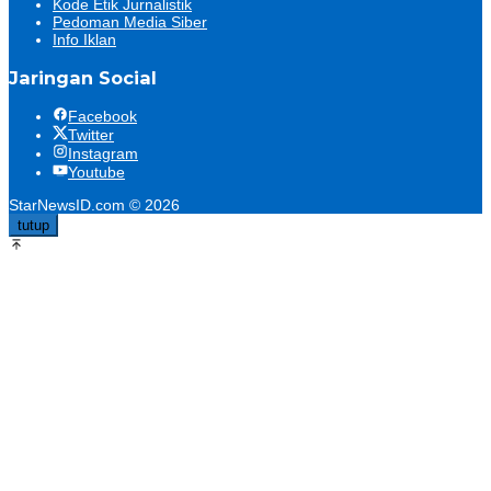
Kode Etik Jurnalistik
Pedoman Media Siber
Info Iklan
Jaringan Social
Facebook
Twitter
Instagram
Youtube
StarNewsID.com © 2026
tutup