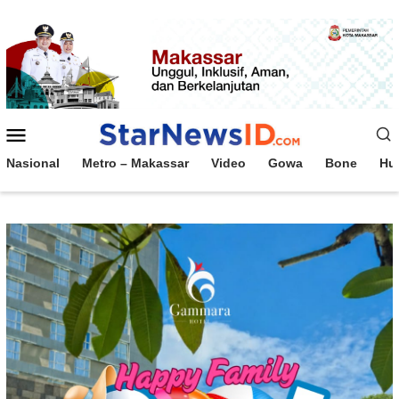
Loncat
ke
konten
Menu
Mobile
Nasional
Metro – Makassar
Video
Gowa
Bone
Hu