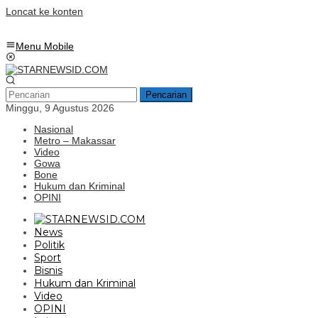
Loncat ke konten
Menu Mobile
Pencarian
Minggu, 9 Agustus 2026
Nasional
Metro – Makassar
Video
Gowa
Bone
Hukum dan Kriminal
OPINI
News
Politik
Sport
Bisnis
Hukum dan Kriminal
Video
OPINI