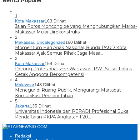
Berita Populer
1
Kota Makassar
163 Dilihat
Jalan Poros Moncongloe yang Menghubungkan Maros-
Makassar Mulai Direkonstruksi
2
Makassar
,
Uncategorized
160 Dilihat
Momentum Hari Anak Nasional, Bunda PAUD Kota
Makassar Ajak Semua Pihak Jaga Masa…
3
Kota Makassar
154 Dilihat
Dorong Profesionalisme Wartawan, PWI Sulsel Fokus
Cetak Anggota Berkompetensi
4
Makassar
143 Dilihat
Menegur di Ruang Publik, Mengurangi Martabat
Komunikasi Pemerintahan
5
Jakarta
135 Dilihat
Universitas Indonesia dan PERADI Profesional Buka
Pendaftaran PKPA Angkatan I 20…
Redaksi