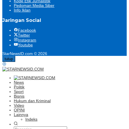
Kode Etik Jurnalistik
Pedoman Media Siber
Info Iklan
Jaringan Social
Facebook
Twitter
Instagram
Youtube
StarNewsID.com © 2026
tutup
News
Politik
Sport
Bisnis
Hukum dan Kriminal
Video
OPINI
Lainnya
Indeks