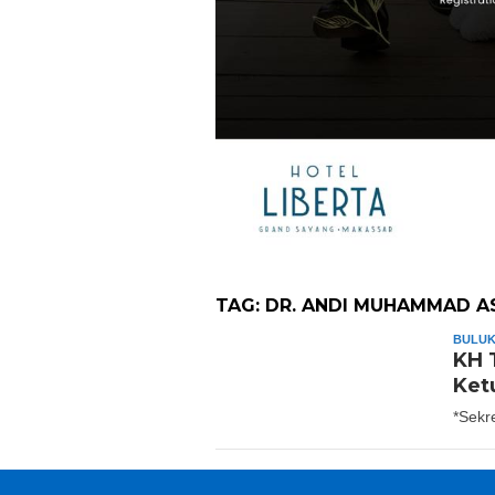
TAG:
DR. ANDI MUHAMMAD A
BULU
KH 
Ket
*Sekr