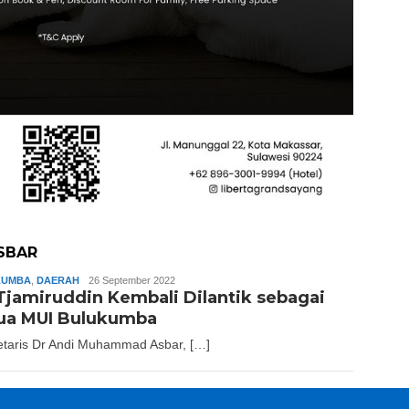
SBAR
KUMBA
,
DAERAH
Slamet
26 September 2022
Tjamiruddin Kembali Dilantik sebagai
Riady
ua MUI Bulukumba
etaris Dr Andi Muhammad Asbar, […]