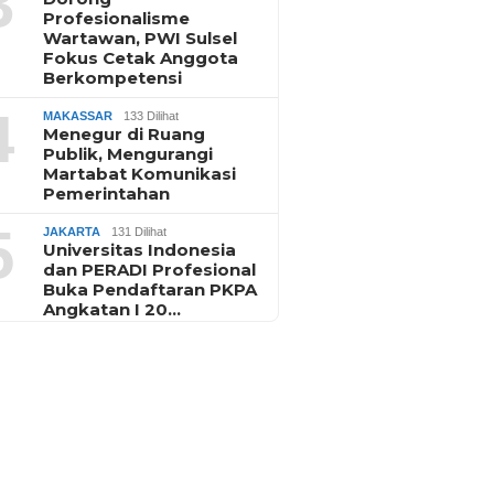
3
Profesionalisme
Wartawan, PWI Sulsel
Fokus Cetak Anggota
Berkompetensi
4
MAKASSAR
133 Dilihat
Menegur di Ruang
Publik, Mengurangi
Martabat Komunikasi
Pemerintahan
5
JAKARTA
131 Dilihat
Universitas Indonesia
dan PERADI Profesional
Buka Pendaftaran PKPA
Angkatan I 20…