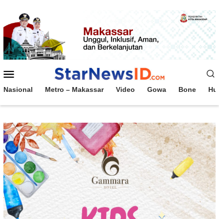
Loncat
ke
konten
Menu
Mobile
Nasional
Metro – Makassar
Video
Gowa
Bone
Hu