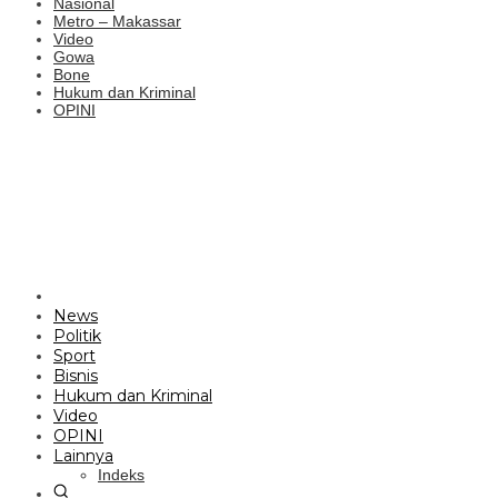
Nasional
Metro – Makassar
Video
Gowa
Bone
Hukum dan Kriminal
OPINI
News
Politik
Sport
Bisnis
Hukum dan Kriminal
Video
OPINI
Lainnya
Indeks