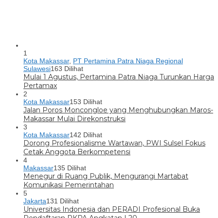
1
Kota Makassar
,
PT Pertamina Patra Niaga Regional
Sulawesi
163 Dilihat
Mulai 1 Agustus, Pertamina Patra Niaga Turunkan Harga
Pertamax
2
Kota Makassar
153 Dilihat
Jalan Poros Moncongloe yang Menghubungkan Maros-
Makassar Mulai Direkonstruksi
3
Kota Makassar
142 Dilihat
Dorong Profesionalisme Wartawan, PWI Sulsel Fokus
Cetak Anggota Berkompetensi
4
Makassar
135 Dilihat
Menegur di Ruang Publik, Mengurangi Martabat
Komunikasi Pemerintahan
5
Jakarta
131 Dilihat
Universitas Indonesia dan PERADI Profesional Buka