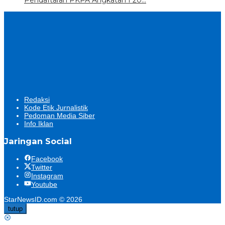
Pendaftaran PKPA Angkatan I 20…
Redaksi
Kode Etik Jurnalistik
Pedoman Media Siber
Info Iklan
Jaringan Social
Facebook
Twitter
Instagram
Youtube
StarNewsID.com © 2026
tutup