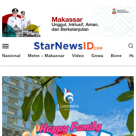
Loncat
ke
konten
Menu
Mobile
Nasional
Metro – Makassar
Video
Gowa
Bone
Hu