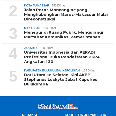
2
KOTA MAKASSAR
152 Dilihat
Jalan Poros Moncongloe yang
Menghubungkan Maros-Makassar Mulai
Direkonstruksi
3
MAKASSAR
133 Dilihat
Menegur di Ruang Publik, Mengurangi
Martabat Komunikasi Pemerintahan
4
JAKARTA
130 Dilihat
Universitas Indonesia dan PERADI
Profesional Buka Pendaftaran PKPA
Angkatan I 20…
5
KABUPATEN BULUKUMBA
,
KEPOLISIAN
125 Dilihat
Dari Utara ke Selatan, Kini AKBP
Stephanus Luckyto Jabat Kapolres
Bulukumba
REDAKSI
KODE ETIK JURNALISTIK